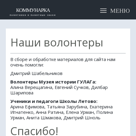
КОММУНАРКА
памятники и памятные знаки
ПАМЯТНИКИ
Наши волонтеры
ИМЕНА
В сборе и обработке материалов для сайта нам
СТАТЬИ
очень помогли:
Дмитрий Шабельников
КАК ДОБРАТЬСЯ
Волонтеры Музея истории ГУЛАГа:
Алина Верещагина, Евгений Сучков, Дилбар
Шарипова
НАПИСАТЬ НАМ
Ученики и педагоги Школы Летово:
Арина Ефимова, Татьяна Зарубина, Екатерина
Игнатенко, Анна Ратина, Елена Урман, Полина
Урман, Анита Шмакова, Дмитрий Шноль
Спасибо!